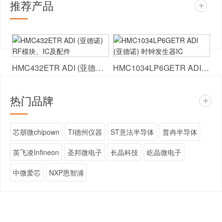
推荐产品
+
HMC432ETR ADI (亚德诺) RF模块、IC及配件
HMC1034LP6GETR ADI (亚德诺) 时钟发生器IC
热门品牌
+
芯朋微chipown
TI德州仪器
ST意法半导体
普冉半导体
英飞凌Infineon
圣邦微电子
长晶科技
屹晶微电子
中微爱芯
NXP恩智浦