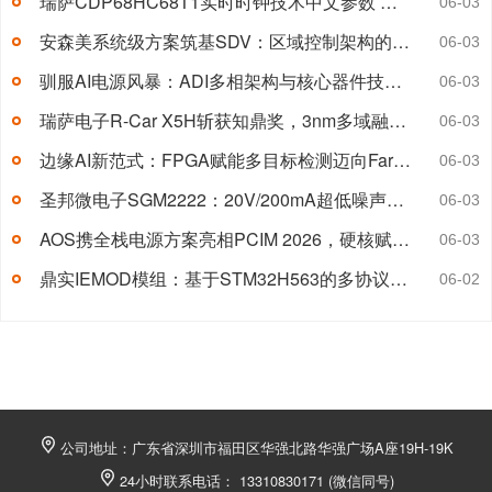
瑞萨CDP68HC68T1实时时钟技术中文参数 附引脚图及典型应用电路图
06-03
安森美系统级方案筑基SDV：区域控制架构的通信、配电与驱动协同
06-03
驯服AI电源风暴：ADI多相架构与核心器件技术解析
06-03
瑞萨电子R-Car X5H斩获知鼎奖，3nm多域融合SoC重塑智驾算力
06-03
边缘AI新范式：FPGA赋能多目标检测迈向Far Edge
06-03
圣邦微电子SGM2222：20V/200mA超低噪声LDO技术解析 附引脚图及典型应用电路图
06-03
AOS携全栈电源方案亮相PCIM 2026，硬核赋能AI算力与工业应用
06-03
鼎实IEMOD模组：基于STM32H563的多协议工业以太网嵌入式方案
06-02
公司地址：广东省深圳市福田区华强北路华强广场A座19H-19K
24小时联系电话： 13310830171 (微信同号)