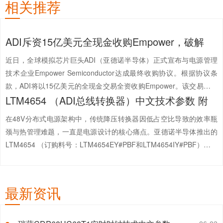
相关推荐
ADI斥资15亿美元全现金收购Empower，破解
近日，全球模拟芯片巨头ADI（亚德诺半导体）正式宣布与电源管理
技术企业Empower Semiconductor达成最终收购协议。根据协议条
款，ADI将以15亿美元的全现金交易全资收购Empower。该交易预计
LTM4654 （ADI总线转换器）中文技术参数 附
将于2026年下半年完成，具体取决于常规交割条件及相关反垄断审查
的通过。随着全球AI算力规模的指...
【详情+】
在48V分布式电源架构中，传统降压转换器因低占空比导致的效率瓶
颈与热管理难题，一直是电源设计的核心痛点。亚德诺半导体推出的
LTM4654 （订购料号：LTM4654EY#PBF和LTM4654IY#PBF）是一
款300W混合拓扑降压型μModule电源转换器，通过融合开关电容与
电感降压技术，在48V输入转9V/15A输出时...
【详情+】
最新资讯