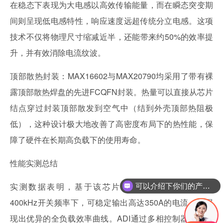
在稳态下表现为大电感以高效传输能量，而在瞬态突变期
间则呈现低电感特性，响应速度远超传统分立电感。这项
技术不仅将物理尺寸缩减近半，还能带来约50%的效率提
升，并有效消除电流纹波。
顶部散热封装：MAX16602与MAX20790均采用了带有裸
露顶部散热焊盘的先进FCQFN封装。热量可以直接从芯片
结点穿过封装顶部散发到空气中（结到外壳顶部热阻极
低），这种设计极大地改善了高密度布局下的热性能，保
障了硬件在长期高负载下的使用寿命。
性能实测总结
实测数据表明，基于该芯片组构建的16相评估板在
可以介绍下你们的产品么
400kHz开关频率下，可稳定输出高达350A的电流，并展
现出优异的全负载效率曲线。ADI通过多相控制器、单芯