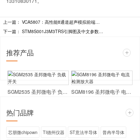
13310830171。
上一篇：
VCA5807：高性能8通道超声模拟前端技术解析 附典型应用电路图
下一篇：
STM8S001J3M3TRS引脚图及中文参数介绍
推荐产品
+
SGM2535 圣邦微电子 负载开关
SGM8196 圣邦微电子 电流检测放大器
热门品牌
+
芯朋微chipown
TI德州仪器
ST意法半导体
普冉半导体