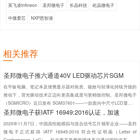
英飞凌Infineon
圣邦微电子
长晶科技
屹晶微电子
中微爱芯
NXP恩智浦
相关推荐
圣邦微电子推六通道40V LED驱动芯片SGM
在平板电脑、笔记本及便携显示器对画质、能效与轻薄化持续升级的
推动下，背光驱动技术正迈向更高集成度与更精细控制。圣邦微电子
（SGMICRO）近日发布 SGM37601——一款面向中尺寸LCD显示屏
圣邦微电子获IATF 16949:2016认证，加速
的 六通道、40V高效LED背光驱动芯片，凭借 ±1.2% 电流匹配精度、
多模式智能调光与宽输入电压...
【详情+】
2025年11月7日，中国高性能模拟与混合信号芯片领军企业——圣邦
微电子正式获得 IATF 16949:2016 符合性证明函（Letter of
Conformance, LoC），标志着其质量管理体系已通过国际汽车工作