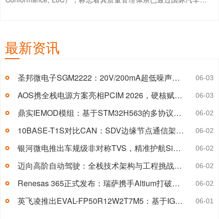
组（IATF）的权威审核，全面满足全球汽车行业对供应链企业的最高
质量标准要求。这一里程碑事件不仅彰显...
【详情+】
最新资讯
圣邦微电子SGM2222：20V/200mA超低噪声LDO技术解析 附引脚图及典型应用电路图
06-03
AOS携全栈电源方案亮相PCIM 2026，硬核赋能AI算力与工业应用
06-03
鼎实IEMOD模组：基于STM32H563的多协议工业以太网嵌入式方案
06-02
10BASE-T1S对比CAN：SDV边缘节点通信架构选型深度解析
06-02
银河微电推出车规级非对称TVS，精准护航SiC栅极驱动
06-02
迈向高阶自动驾驶：全栈技术架构与工程挑战深度解析
06-02
Renesas 365正式发布：瑞萨携手Altium打破嵌入式设计孤岛
06-02
英飞凌推出EVAL-FP50R12W2T7M5：基于IGBT7的通用驱动评估利器
06-01