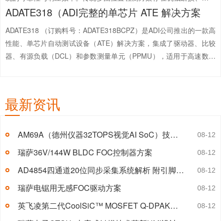
ADATE318（ADI完整的单芯片 ATE 解决方案
备用电源或易“丢圈”等固有缺陷，难以满足高可靠性、轻量化与免维
护的设计需求。ADI推出...
【详情+】
ADATE318 （订购料号：ADATE318BCPZ）是ADI公司推出的一款高
性能、单芯片自动测试设备（ATE）解决方案，集成了驱动器、比较
器、有源负载（DCL）和参数测量单元（PPMU），适用于高速数据
通信、半导体测试及仪器仪表等领域。本文将深入探讨其技术特性和
应用场景。ADI代理商、原厂货源 - 深圳市中芯巨...
【详情+】
最新资讯
AM69A（德州仪器32TOPS视觉AI SoC）技术参数详解 附引脚图及典型应用电路图
08-12
瑞萨36V/144W BLDC FOC控制器方案
08-12
AD4854四通道20位同步采集系统解析 附引脚图及典型应用电路图
08-12
瑞萨电锯用无感FOC驱动方案
08-12
英飞凌第二代CoolSiC™ MOSFET Q-DPAK封装详解
08-12