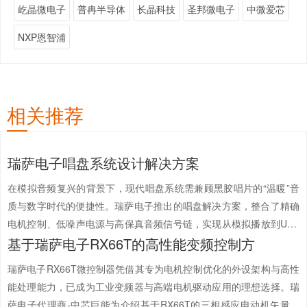
屹晶微电子
普冉半导体
长晶科技
圣邦微电子
中微爱芯
NXP恩智浦
相关推荐
瑞萨电子唱盘系统设计解决方案
在模拟音频复兴的背景下，现代唱盘系统需兼顾黑胶唱片的“温暖”音
质与数字时代的便捷性。瑞萨电子推出的唱盘解决方案，整合了精确
电机控制、低噪声电源与高保真音频信号链，实现从模拟播放到USB
基于瑞萨电子RX66T的高性能变频控制方
数字化的完整功能，适用于消费级与专业音频设备。瑞萨电子代理商-
中芯巨能为您介绍唱盘...
【详情+】
瑞萨电子RX66T微控制器凭借其专为电机控制优化的外设架构与高性
能处理能力，已成为工业变频器与高端电机驱动应用的理想选择。瑞
萨电子代理商-中芯巨能为介绍基于RX66T的三相感应电动机矢量控