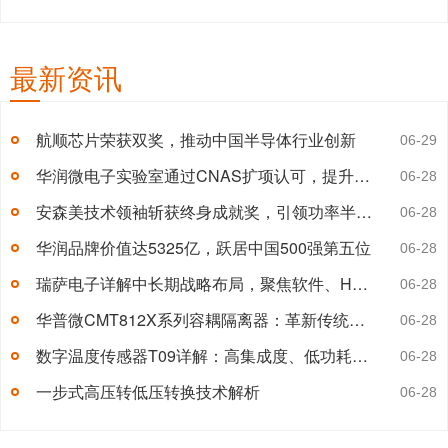
集成了MAC与PHY功能，还支持多点拓扑结构，适用于区域控制架构
下的复杂车载网络环境。代理销售安...
【详情+】
最新资讯
航顺芯片荣获双奖，推动中国半导体行业创新
06-29
华润微电子实验室通过CNAS扩项认可，提升汽车电子检测能力
06-28
安森美技术领袖斩获终身成就奖，引领功率半导体迈向高能效新时代
06-28
华润品牌价值达5325亿，跃居中国500强第五位
06-28
瑞萨电子详解中长期战略布局，聚焦软件、HPC与新能源方向
06-28
华普微CMT812X系列容耦隔离器：革新传统光耦隔离方案
06-28
数字温度传感器T09详解：高集成度、低功耗的精准测温方案
06-28
一步式高压转低压转换技术解析
06-28