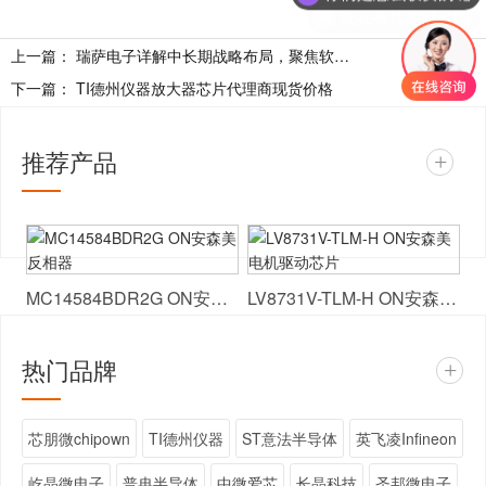
现在有优惠活动吗
上一篇：
瑞萨电子详解中长期战略布局，聚焦软件、HPC与新能源方向
下一篇：
TI德州仪器放大器芯片代理商现货价格
推荐产品
+
MC14584BDR2G ON安森美 反相器
LV8731V-TLM-H ON安森美 电机驱动芯片
热门品牌
+
芯朋微chipown
TI德州仪器
ST意法半导体
英飞凌Infineon
屹晶微电子
普冉半导体
中微爱芯
长晶科技
圣邦微电子