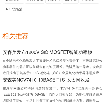
NXP恩智浦
相关推荐
安森美发布1200V SiC MOSFET智能功率模
在全球电气化趋势和人工智能技术迅猛发展的背景下，市场对高能效
功率器件的需求正以前所未有的速度增长。为满足这一需求，安森美
近日推出了其基于1200V碳化硅（SiC）金属氧化物半导体场效应晶
安森美NCV7410 10BASE-T1S 以太网收发
体管（MOSFET）的SPM 31智能功率模块（IPM）系列，旨在通过
创新解决方案降低能耗及整体系统成本。安森...
【详情+】
在汽车网络架构持续演进的背景下，NCV7410作安森美一款符合
IEEE 802.3cg标准的10BASE-T1S以太网收发器，为现代车载通信系
统提供了高效、灵活且具备可扩展性的物理层解决方案。该器件不仅