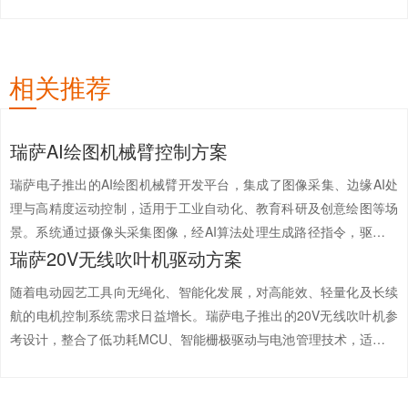
相关推荐
瑞萨AI绘图机械臂控制方案
瑞萨电子推出的AI绘图机械臂开发平台，集成了图像采集、边缘AI处
理与高精度运动控制，适用于工业自动化、教育科研及创意绘图等场
景。系统通过摄像头采集图像，经AI算法处理生成路径指令，驱动步
瑞萨20V无线吹叶机驱动方案
进电机完成精确绘图，实现从视觉感知到执行控制的闭环系统。瑞萨
代理商-中芯巨能该方案的相...
【详情+】
随着电动园艺工具向无绳化、智能化发展，对高能效、轻量化及长续
航的电机控制系统需求日益增长。瑞萨电子推出的20V无线吹叶机参
考设计，整合了低功耗MCU、智能栅极驱动与电池管理技术，适用于
吹叶机、割草机、细绳修剪机等便携式园林工具，兼顾高性能与能效
优化。瑞萨电子代理商-中芯...
【详情+】