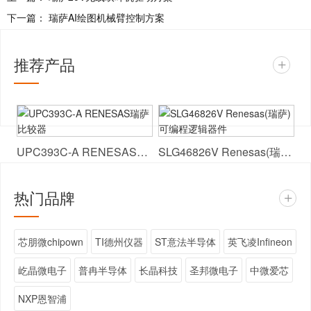
下一篇：
瑞萨AI绘图机械臂控制方案
推荐产品
+
UPC393C-A RENESAS瑞萨 比较器
SLG46826V Renesas(瑞萨) 可编程逻辑器件
热门品牌
+
芯朋微chipown
TI德州仪器
ST意法半导体
英飞凌Infineon
屹晶微电子
普冉半导体
长晶科技
圣邦微电子
中微爱芯
NXP恩智浦