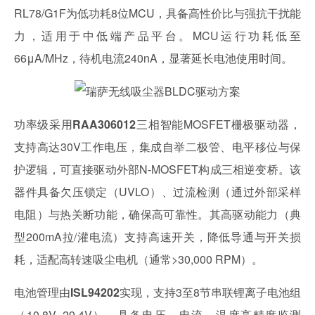
RL78/G1F为低功耗8位MCU，具备高性价比与强抗干扰能
力，适用于中低端产品平台。MCU运行功耗低至
66μA/MHz，待机电流240nA，显著延长电池使用时间。
功率级采用
RAA306012
三相智能MOSFET栅极驱动器，
支持高达30V工作电压，集成自举二极管、电平移位与保
护逻辑，可直接驱动外部N-MOSFET构成三相逆变桥。该
器件具备欠压锁定（UVLO）、过流检测（通过外部采样
电阻）与热关断功能，确保高可靠性。其高驱动能力（典
型200mA拉/灌电流）支持高速开关，降低导通与开关损
耗，适配高转速吸尘电机（通常>30,000 RPM）。
电池管理由
ISL94202
实现，支持3至8节串联锂离子电池组
（10.8V–29.4V），具备电压、电流、温度高精度监测