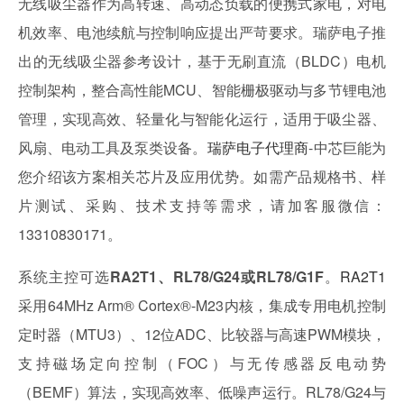
无线吸尘器作为高转速、高动态负载的便携式家电，对电
机效率、电池续航与控制响应提出严苛要求。瑞萨电子推
出的无线吸尘器参考设计，基于无刷直流（BLDC）电机
控制架构，整合高性能MCU、智能栅极驱动与多节锂电池
管理，实现高效、轻量化与智能化运行，适用于吸尘器、
风扇、电动工具及泵类设备。
瑞萨电子代理商
-中芯巨能为
您介绍该方案相关芯片及应用优势。如需产品规格书、样
片测试、采购、技术支持等需求，请加客服微信：
13310830171。
系统主控可选
RA2T1、RL78/G24或RL78/G1F
。
RA2T1
采用64MHz Arm® Cortex®-M23内核，集成专用电机控制
定时器（MTU3）、12位ADC、比较器与高速PWM模块，
支持磁场定向控制（FOC）与无传感器反电动势
（BEMF）算法，实现高效率、低噪声运行。RL78/G24与