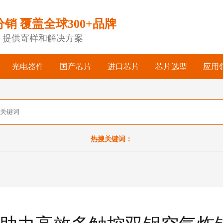
分销 覆盖全球300+品牌
，提供寄样和解决方案
光电器件
国产芯片
进口芯片
芯片选型
应用
热搜关键词：
案助力高效多触控双锅空气炸