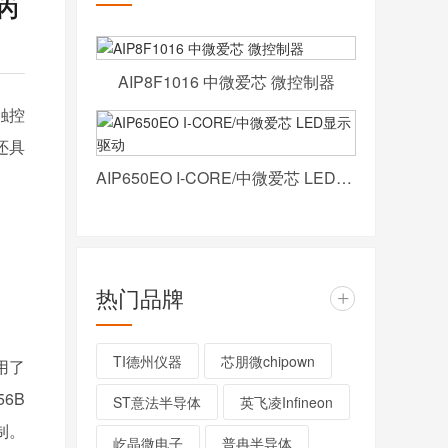
AIP8F1016 中微爱芯 微控制器
触控
还具
AIP650EO I-CORE/中微爱芯 LED显示驱动
热门品牌
+
TI德州仪器
芯朋微chipown
用了
56B
ST意法半导体
英飞凌Infineon
制。
屹晶微电子
普冉半导体