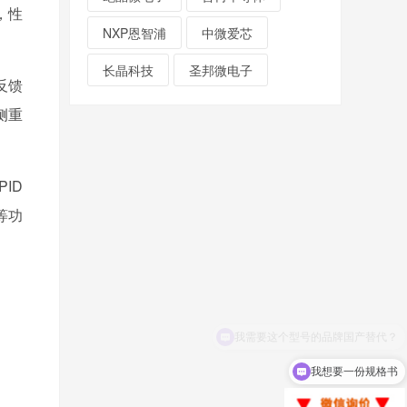
，性
NXP恩智浦
中微爱芯
长晶科技
圣邦微电子
反馈
侧重
ID
等功
我想要一份规格书