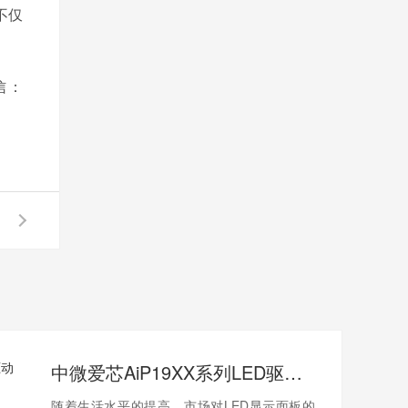
不仅
信：
中微爱芯AiP19XX系列LED驱动IC，提升显示
随着生活水平的提高，市场对LED显示面板的