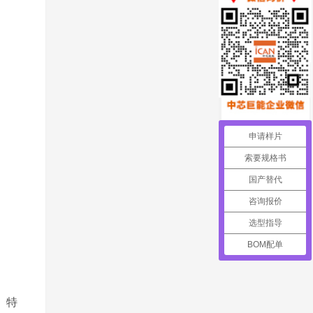
申请样片
索要规格书
国产替代
咨询报价
选型指导
BOM配单
。特