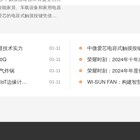
智能家居、车载设备和家用电器
爱芯的电容式触摸按键凭借其穿
如玻璃、塑料）的能力，能够准
手指的有效触摸，同时保证了产
稳定性和可靠性不受环境变化或
显技术实力
中微爱芯电容式触摸按
，并具备防水和抗...
【详情+】
01-11
0Q
荣耀时刻：2024年十
01-11
气炸锅
荣耀时刻：2024年年
01-11
华普微推出HM-BT2401DA蓝牙模组，引领AIoT边缘计算新潮流
Wi-SUN FAN：构建
01-11