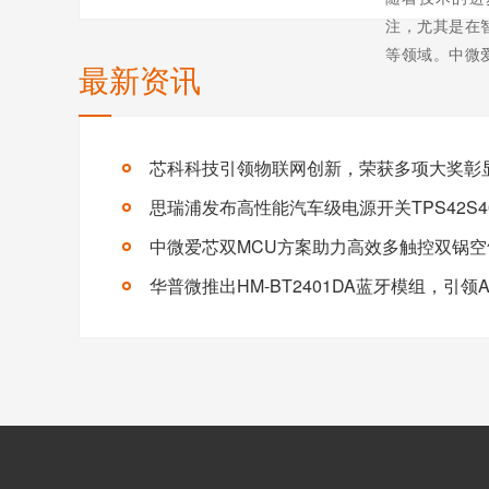
注，尤其是在
等领域。中微
最新资讯
透绝缘材料（
确无误地侦测
品的灵敏度、
芯科科技引领物联网创新，荣获多项大奖彰
长期使用的影响
思瑞浦发布高性能汽车级电源开关TPS42S4
中微爱芯双MCU方案助力高效多触控双锅空