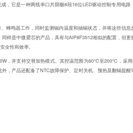
完成，它是一种两线串口共阴极8段16位LED驱动控制专用电路
转、蜂鸣器工作，同时监测锅内温度和抽锅状态，并将这些信息
片，同样是中微爱芯的产品，具有与AiP8F3512相似的配置，但更
的安全性和效率。
0W，并支持交替加热模式。其控温范围为60℃至200℃，采用P
此外，产品还配备了NTC故障保护、定时关机、预热及翻锅提醒