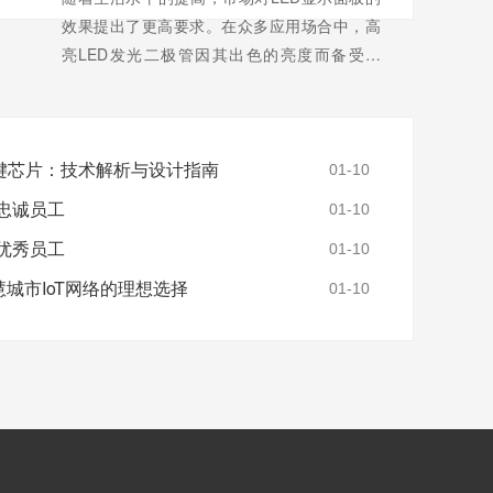
效果提出了更高要求。在众多应用场合中，高
亮LED发光二极管因其出色的亮度而备受青
睐。然而，传统LED驱动芯片常伴随微弱漏光
问题，影响了显示效果和用户体验。为解决这
一难题，中微爱芯推出了AiP19XX系列LED驱
键芯片：技术解析与设计指南
动IC，通过内部逻辑功能优化和内置消...
【详
01-10
情+】
年忠诚员工
01-10
度优秀员工
01-10
智慧城市IoT网络的理想选择
01-10