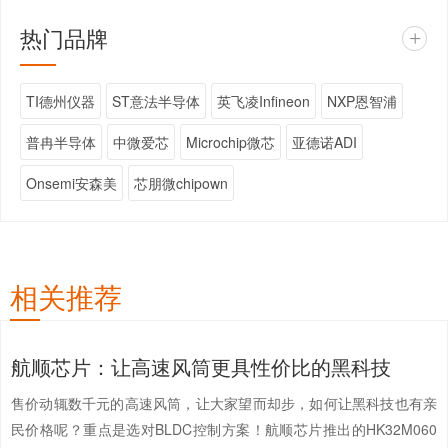
热门品牌
+
TI德州仪器
ST意法半导体
英飞凌Infineon
NXP恩智浦
普冉半导体
中微爱芯
Microchip微芯
亚德诺ADI
Onsemi安森美
芯朋微chipown
相关推荐
航顺芯片：让高速风筒更具性价比的黑科技
售价动辄数千元的高速风筒，让大家望而却步，如何让黑科技也有亲
民价格呢？重点是选对BLDC控制方案！航顺芯片推出的HK32M060