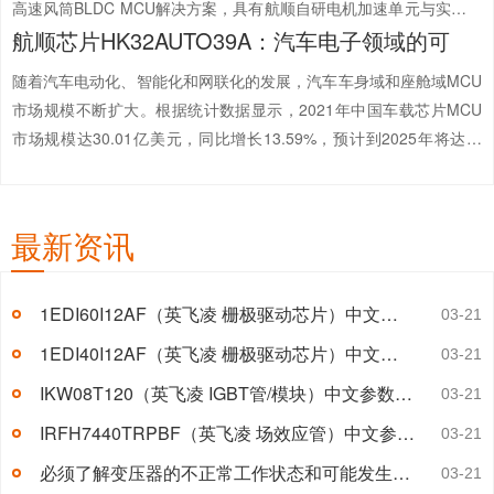
高速风筒BLDC MCU解决方案，具有航顺自研电机加速单元与实时采
航顺芯片HK32AUTO39A：汽车电子领域的可
样效率，可提高电机的工作效率和控制精确度。同时，HK32M060系
列产品相较于同类产品集成度更高，可极大精简板级器件，节省BOM
随着汽车电动化、智能化和网联化的发展，汽车车身域和座舱域MCU
成本。...
【详情+】
市场规模不断扩大。根据统计数据显示，2021年中国车载芯片MCU
市场规模达30.01亿美元，同比增长13.59%，预计到2025年将达到
42.74亿美元。在技术要求方面，座舱域的车规MCU需要具备较高的
运算能力和高速的外部通讯接口，而车身域的MCU同样需要大量的外
部通讯接口以控制车身各个部分的工作状态。...
【详情+】
最新资讯
1EDI60I12AF（英飞凌 栅极驱动芯片）中文参数及引脚图
03-21
1EDI40I12AF（英飞凌 栅极驱动芯片）中文参数及引脚图
03-21
IKW08T120（英飞凌 IGBT管/模块）中文参数及应用领域
03-21
IRFH7440TRPBF（英飞凌 场效应管）中文参数及应用领域
03-21
必须了解变压器的不正常工作状态和可能发生的故障有哪些?【解答】
03-21