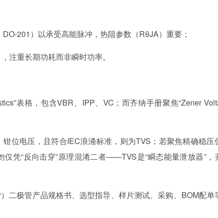
C、DO-201）以承受高能脉冲，热阻参数（RθJA）重要；
35），注重长期功耗而非瞬时功率。
ristics”表格，包含VBR、IPP、VC；而齐纳手册聚焦“Zener Volt
钳位电压，且符合IEC浪涌标准，则为TVS；若聚焦精确稳压
仅凭“反向击穿”原理混淆二者——TVS是“瞬态能量泄放器”，
r）二极管
产品规格书、选型指导、样片测试、采购、BOM配单