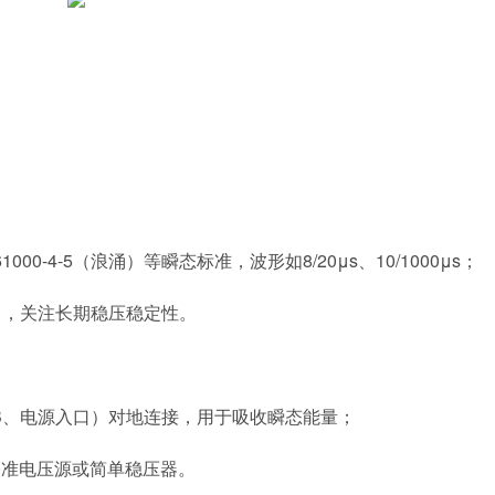
 61000-4-5（浪涌）等瞬态标准，波形如8/20μs、10/1000μs；
A），关注长期稳压稳定性。
SB、电源入口）对地连接，用于吸收瞬态能量；
基准电压源或简单稳压器。