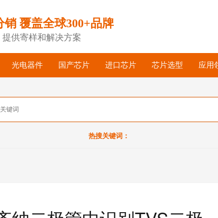
分销 覆盖全球300+品牌
，提供寄样和解决方案
光电器件
国产芯片
进口芯片
芯片选型
应用
热搜关键词：
齐纳二极管中识别TVS二极