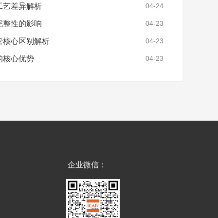
工艺差异解析
稳压，主要依赖齐纳隧穿效应，需极...
【详情
04-24
+】
完整性的影响
04-23
管核心区别解析
04-23
的核心优势
04-23
企业微信：