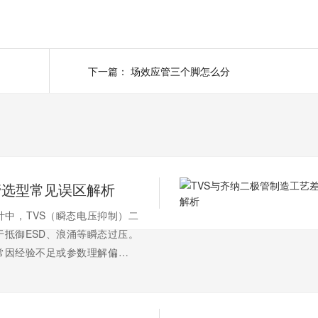
下一篇：
场效应管三个脚怎么分
管选型常见误区解析
计中，TVS（瞬态电压抑制）二
于抵御ESD、浪涌等瞬态过压。
常因经验不足或参数理解偏差而
误区，导致保护失效、信号劣化
。以下是五大高频错误及其规避
依据工作电压选择VRWM，忽略裕