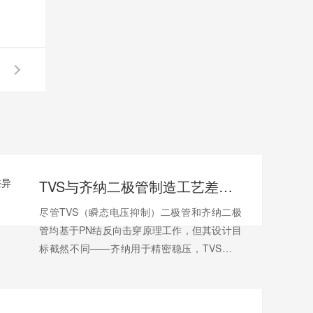
TVS与齐纳二极管制造工艺差异解析
尽管TVS（瞬态电压抑制）二极管和齐纳二极
管均基于PN结反向击穿原理工作，但其设计目
标截然不同——齐纳用于精密稳压，TVS用于
高能瞬态泄放。这一功能差异直接导致二者在
半导体制造工艺上存在显著区别：1. 掺杂浓度
与结深控制齐纳二极管：针对5.6V以下的低压