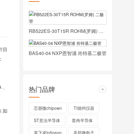
RB522ES-30T15R ROHM(罗姆) 二极管
计目
BAS40-04 NXP恩智浦 肖特基二极管
：
A、
热门品牌
+
芯朋微chipown
TI德州仪器
（如
ST意法半导体
普冉半导体
英飞凌Infineon
圣邦微电子