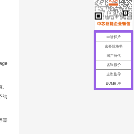
申请样片
索要规格书
国产替代
age
咨询报价
选型指导
BOM配单
值、
齐纳
等需