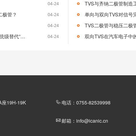
TVS与齐纳二极管制造
接将TVS的反向工作...
【详情
04-24
二极管？
单向与双向TVS对信号
04-24
TVS二极管与稳压二极
04-24
芯片与声学协同破局：国产汽车芯片进入“系统级替代”新阶段
双向TVS在汽车电子中
04-24
19H-19K
电话：0755-82539998
邮箱：info@icanic.cn