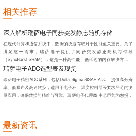
相关推荐
深入解析瑞萨电子同步突发静态随机存储
在现代计算和通信系统中，数据的快速存取对于性能至关重要。为了
满足这一需求，瑞萨电子提供了同步突发静态随机存储器
（SyncBurst SRAM），这是一种高性能、低延迟的内存解决方案，
瑞萨电子ADC选型表及现货
适用于需要高速度和高可靠性的应用场景。SyncBurst SRAM是一种
非易失性存储器，它结合了静态随机存取存储器（S...
【详情+】
瑞萨电子精密ADC系列，包括Delta-Sigma和SAR ADC，提供高分辨
率、低噪声及高速转换，适用于电子秤、温度控制器等要求严苛的测
量应用，确保数据的精准与可靠。瑞萨电子代理商-中芯巨能为您提供
瑞萨电子ADC选型表及现货。中芯巨能现货供应瑞萨电子ADC，一片
起订，最快2小时发货，为终端客户提...
【详情+】
最新资讯