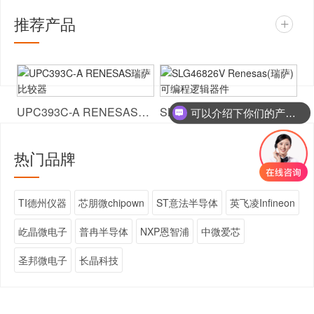
推荐产品
+
UPC393C-A RENESAS瑞萨 比较器
SLG46826V Renesas(瑞萨) 可编程逻辑器件
可以介绍下你们的产品么
热门品牌
+
TI德州仪器
芯朋微chipown
ST意法半导体
英飞凌Infineon
屹晶微电子
普冉半导体
NXP恩智浦
中微爱芯
圣邦微电子
长晶科技