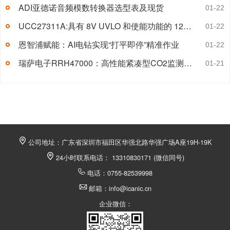
ADI亚德诺音频模数转换器选型表及现货
01-22
UCC27311A:具有 8V UVLO 和使能功能的 120V、4A 半桥驱动器
01-22
恩智浦赋能：AI电钻实现“打平即停”精准作业
01-22
瑞萨电子RRH47000：高性能紧凑型CO2监测模块
01-21
公司地址：广东省深圳市福田区华强北路华强广场A座19H-19K
24小时联系电话： 13310830171 (微信同号)
电话：0755-82539998
邮箱：info@icanic.cn
企业微信：