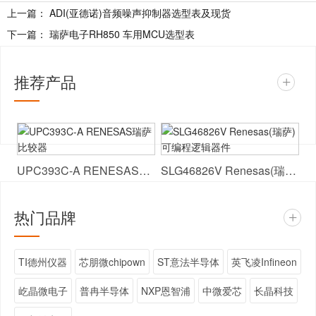
上一篇：
ADI(亚德诺)音频噪声抑制器选型表及现货
下一篇：
瑞萨电子RH850 车用MCU选型表
推荐产品
+
UPC393C-A RENESAS瑞萨 比较器
SLG46826V Renesas(瑞萨) 可编程逻辑器件
热门品牌
+
TI德州仪器
芯朋微chipown
ST意法半导体
英飞凌Infineon
屹晶微电子
普冉半导体
NXP恩智浦
中微爱芯
长晶科技