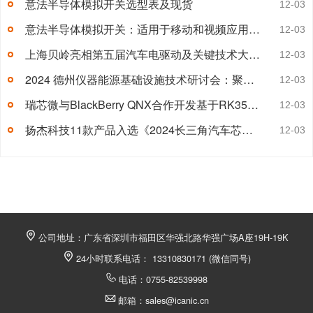
意法半导体模拟开关选型表及现货
12-03
意法半导体模拟开关：适用于移动和视频应用的理想选择
12-03
上海贝岭亮相第五届汽车电驱动及关键技术大会，展示先进汽车电子解决方案
12-03
2024 德州仪器能源基础设施技术研讨会：聚焦储能与光伏技术
12-03
瑞芯微与BlackBerry QNX合作开发基于RK3588M的汽车数字座舱平台
12-03
扬杰科技11款产品入选《2024长三角汽车芯片产品手册》
12-03
公司地址：广东省深圳市福田区华强北路华强广场A座19H-19K
24小时联系电话： 13310830171 (微信同号)
电话：0755-82539998
邮箱：sales@icanic.cn