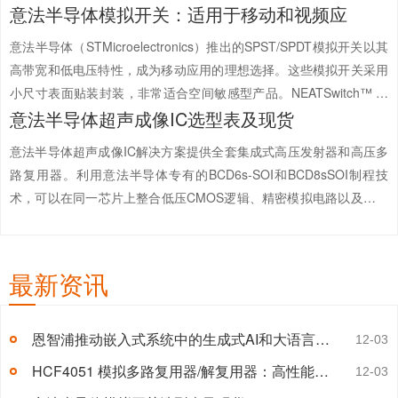
意法半导体模拟开关：适用于移动和视频应
意法半导体（STMicroelectronics）推出的SPST/SPDT模拟开关以其
高带宽和低电压特性，成为移动应用的理想选择。这些模拟开关采用
小尺寸表面贴装封装，非常适合空间敏感型产品。NEATSwitch™ 模
意法半导体超声成像IC选型表及现货
拟开关：为下一代视频系统提供解决方案NEATSwitch™ 模拟开关产
品系列专为下一代视频系统设计...
【详情+】
意法半导体超声成像IC解决方案提供全套集成式高压发射器和高压多
路复用器。利用意法半导体专有的BCD6s-SOI和BCD8sSOI制程技
术，可以在同一芯片上整合低压CMOS逻辑、精密模拟电路以及耐用
功率级。代理销售意法半导体旗下全系列IC电子元器件-中芯巨能为您
提供意法半导体超声成像I...
【详情+】
最新资讯
恩智浦推动嵌入式系统中的生成式AI和大语言模型应用
12-03
HCF4051 模拟多路复用器/解复用器：高性能数字控制模拟开关
12-03