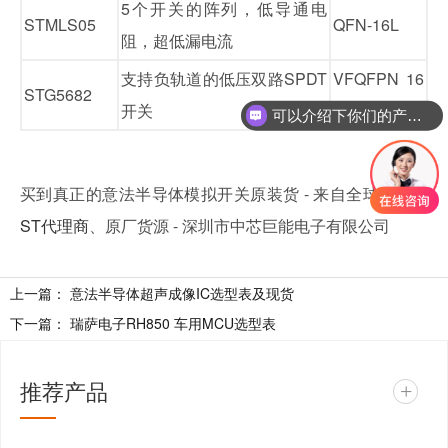
5个开关的阵列，低导通电
STMLS05
QFN-16L
阻，超低漏电流
支持负轨道的低压双路SPDT
VFQFPN 16
STG5682
开关
2.6x1.8x0.55
可以介绍下你们的产品么
买到真正的意法半导体模拟开关原装货 - 来自全球授权的
ST代理商
、原厂货源 - 深圳市中芯巨能电子有限公司
上一篇：
意法半导体超声成像IC选型表及现货
下一篇：
瑞萨电子RH850 车用MCU选型表
推荐产品
+