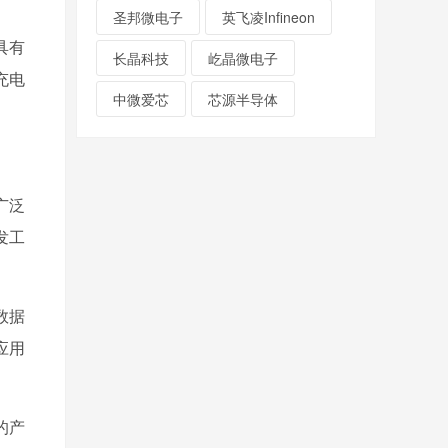
圣邦微电子
英飞凌Infineon
具有
长晶科技
屹晶微电子
充电
中微爱芯
芯源半导体
广泛
发工
数据
应用
的产