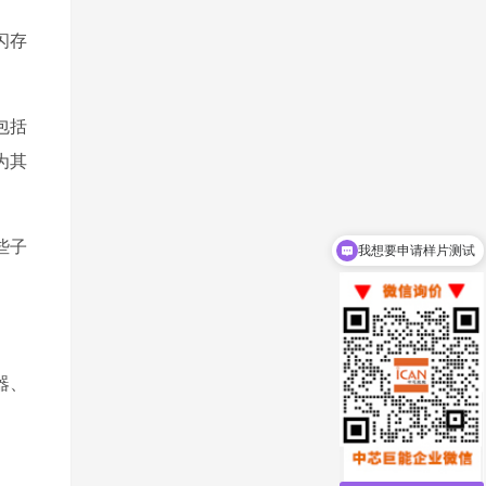
和闪存
品包括
为其
这些子
我想要申请样片测试
器、