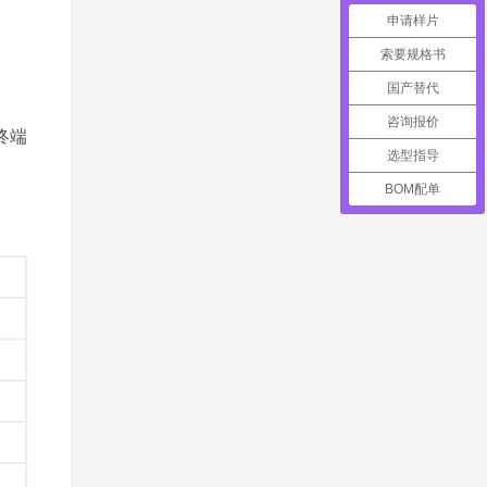
申请样片
索要规格书
国产替代
咨询报价
终端
选型指导
BOM配单