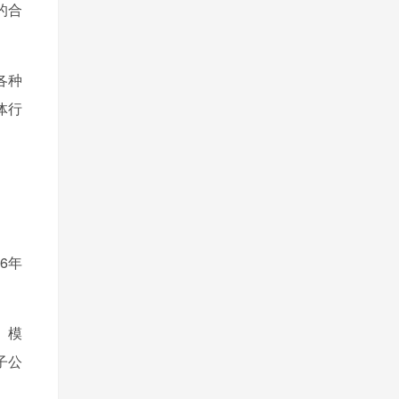
的合
各种
体行
16年
理、模
其子公