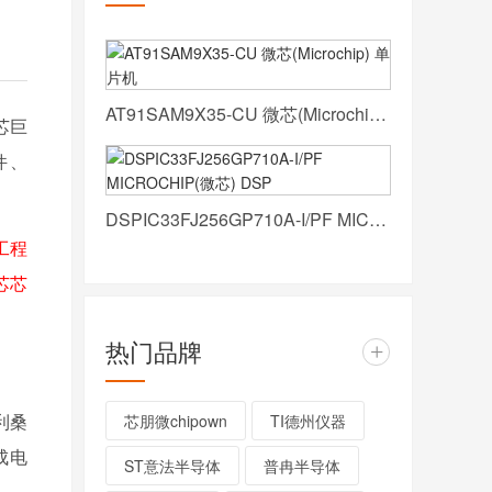
AT91SAM9X35-CU 微芯(Microchip) 单片机
芯巨
件、
DSPIC33FJ256GP710A-I/PF MICROCHIP(微芯) DSP
工程
微芯芯
热门品牌
+
亚利桑
芯朋微chipown
TI德州仪器
成电
ST意法半导体
普冉半导体