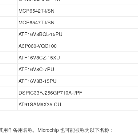
MCP6542T-I/SN
MCP6547T-I/SN
ATF16V8BQL-15PU
A3P060-VQG100
ATF16V8CZ-15XU
ATF16V8C-7PU
ATF16V8B-15PU
DSPIC33FJ256GP710A-I/PF
AT91SAM9X35-CU
其用作备用名称。Microchip 也可能被称为以下名称：