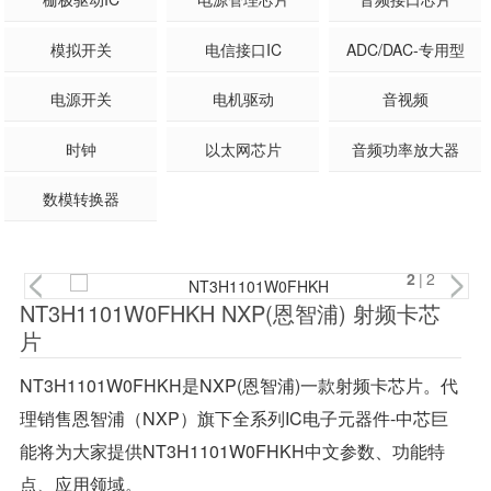
模拟开关
电信接口IC
ADC/DAC-专用型
电源开关
电机驱动
音视频
时钟
以太网芯片
音频功率放大器
数模转换器
2
|2
NT3H1101W0FHKH NXP(恩智浦) 射频卡芯
片
NT3H1101W0FHKH是NXP(恩智浦)一款射频卡芯片。代
理销售恩智浦（NXP）旗下全系列IC电子元器件-中芯巨
能将为大家提供NT3H1101W0FHKH中文参数、功能特
点、应用领域。