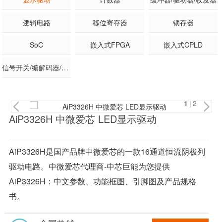
逻辑电路
移位寄存器
锁存器
SoC
嵌入式FPGA
嵌入式CPLD
信号开关/编解码器/多路复用器
1
|2
AiP3326H 中微爱芯 LED显示驱动
AiP3326H是国产品牌中微爱芯的一款16通道恒流阴极列
驱动电路。中微爱芯代理商-中芯巨能为您提供
AiP3326H：中文参数、功能框图、引脚图及产品规格
书。