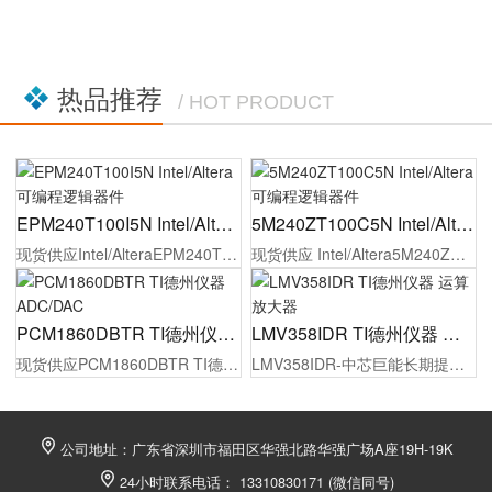
热品推荐
/ HOT PRODUCT
EPM240T100I5N Intel/Altera 可编程逻辑器件
5M240ZT100C5N Intel/Altera 可编程逻辑器件
现货供应Intel/AlteraEPM240T100I5N可编程逻辑器件，原厂代理商授权，100%原装正品，同时为制造工厂的采购人员/工程师提供报价，选型指导，样品测试，技术支持，配备1对1专属等服务。
现货供应 Intel/Altera5M240ZT100C5N可编程逻辑器件，原厂代理商授权，100%原装正品，同时为制造工厂的采购人员/工程师提供报价，选型指导，样品测试，技术支持，配备1对1专属等服务。
PCM1860DBTR TI德州仪器 ADC/DAC
LMV358IDR TI德州仪器 运算放大器
现货供应PCM1860DBTR TI德州仪器 ADC/DAC，原厂代理商授权，100%原装正品，同时为制造工厂的采购人员/工程师提供报价，选型，样品测试，技术支持，配备1对1专属等服务。
LMV358IDR-中芯巨能长期提供竞争力的价格、订货及技术支持，TI德州仪器代理货源稳定。现货供应，最快2小时发货，满足您从研发到批量生产的所有大小批量采购需求！欢迎贸易商和终端客户询价。
公司地址：广东省深圳市福田区华强北路华强广场A座19H-19K
24小时联系电话： 13310830171 (微信同号)