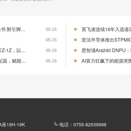
高（通常以dB表示），LDO对
离”效果越好。PSRR直接影响系
号完整性与整体性能，尤其在噪
LMH6551 （德州仪器差分放大器）参数规格书 附引脚图及典型应用电路图
要。1. PSRR...
【详情+】
05-15
05-15
Vishay推出1212封装大电流电感IHLP1212-EZ-1Z，以铁粉芯技术重塑空间受限电源设计
05-15
Vishay推出15-20GHz双路Wilkinson功率分配器，赋能高频通信系统
05-15
19H-19K
电话：0755-82539998