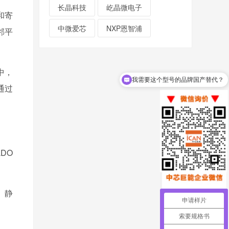
长晶科技
屹晶微电子
和寄
中微爱芯
NXP恩智浦
邻平
中，
我需要这个型号的品牌国产替代？
通过
DO
、静
申请样片
索要规格书