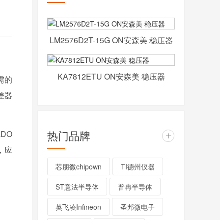
LM2576D2T-15G ON安森美 稳压器
KA7812ETU ON安森美 稳压器
需的
差器
热门品牌
DO
+
，应
芯朋微chipown
TI德州仪器
ST意法半导体
普冉半导体
英飞凌Infineon
圣邦微电子