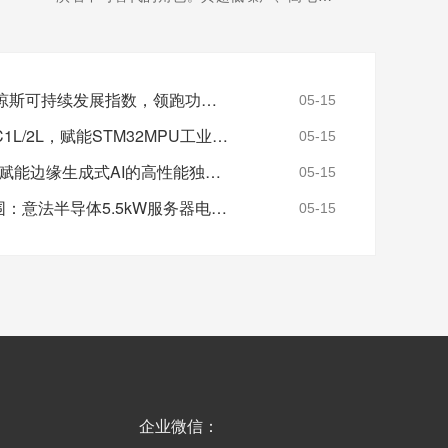
制比（PSRR）和简单可靠的架构，使其成为多
种关键医疗子系统的首选电源方案。1. 高精度
生物信号采集系统心电图（ECG）、脑电图
英飞凌连续16年入选道琼斯可持续发展指数，领跑功率半导体绿色转型
（EEG）、肌电图（EMG）等设备需放大微伏
05-15
级生...
【详情+】
意法半导体推出STPMIC1L/2L，赋能STM32MPU工业级供电设计
05-15
恩智浦Ara240 DNPU：赋能边缘生成式AI的高性能独立NPU
05-15
AI算力狂飙下的能源突围：意法半导体5.5kW服务器电源的WBG架构解析
05-15
企业微信：