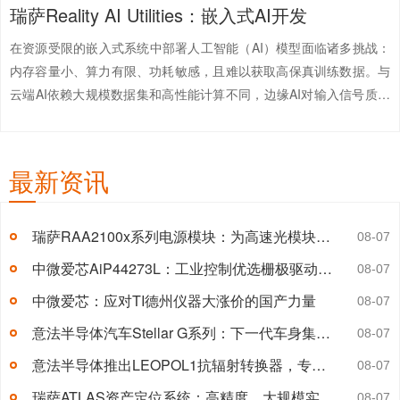
瑞萨Reality AI Utilities：嵌入式AI开发
合作伙伴IOSEA的技术，提供了一套高性能、可扩展的资产跟踪解决
方案，适用于复杂射频环境下...
【详情+】
在资源受限的嵌入式系统中部署人工智能（AI）模型面临诸多挑战：
内存容量小、算力有限、功耗敏感，且难以获取高保真训练数据。与
云端AI依赖大规模数据集和高性能计算不同，边缘AI对输入信号质量
与模型效率要求极高。为解决这一问题，瑞萨电子推出Reality AI
Utilities——一套面向嵌入式A...
【详情+】
最新资讯
瑞萨RAA2100x系列电源模块：为高速光模块与空间受限应用赋能
08-07
中微爱芯AiP44273L：工业控制优选栅极驱动方案
08-07
中微爱芯：应对TI德州仪器大涨价的国产力量
08-07
意法半导体汽车Stellar G系列：下一代车身集成与域导向架构的解决方案
08-07
意法半导体推出LEOPOL1抗辐射转换器，专为低轨卫星设计
08-07
瑞萨ATLAS资产定位系统：高精度、大规模实时追踪解决方案
08-07