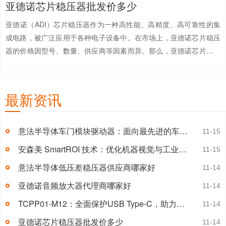
亚德诺芯片稳压器批发价多少
有标准车门模块负载。意法半导体的车门模块驱动器旨在提高汽车电
子系统的性能和可靠性，满...
【详情+】
亚德诺（ADI）芯片稳压器作为一种高性能、高精度、高可靠性的集
成电路，被广泛应用于各种电子设备中。在市场上，亚德诺芯片稳压
器的价格因型号、数量、供应商等因素而异。那么，亚德诺芯片稳压
器批发价多少？如何选择稳压器？本文将为您提供相关的信息。一、
亚德诺芯片稳压器的价格亚德诺芯...
【详情+】
最新资讯
意法半导体车门模块驱动器：面向最先进的车门模块应用
11-15
安森美 SmartROI 技术：优化机器视觉与工业流程的新利器
11-15
意法半导体低压差稳压器供应商哪家好
11-14
亚德诺音频放大器代理商哪家好
11-14
TCPP01-M12：全面保护USB Type-C，助力工程师应对欧盟新规
11-14
亚德诺芯片稳压器批发价多少
11-14