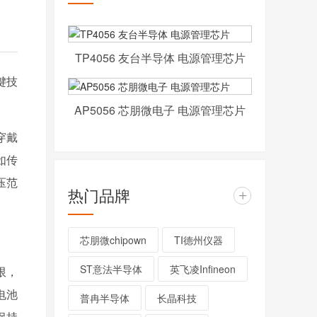
TP4056 友台半导体 电源管理芯片
键技
AP5056 芯朋微电子 电源管理芯片
穿戴
如传
压范
热门品牌
+
芯朋微chipown
TI德州仪器
ST意法半导体
英飞凌Infineon
限，
电池
普冉半导体
长晶科技
保持