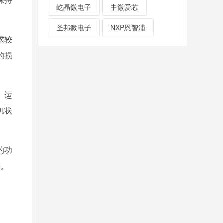
屹晶微电子
中微爱芯
圣邦微电子
NXP恩智浦
求较
的损
、运
机状
的功
持。