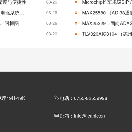
精度与便捷性
动了下一代可穿戴设备的创...
03-26
纳芯微×联合动力：两颗定制芯片量产，驱动电驱系统迈入高集成时代
MAX25580 （ADI3
03-26
计 附框图
03-26
03-26
19H-19K
电话：0755-82539998
邮箱：info@icanic.cn