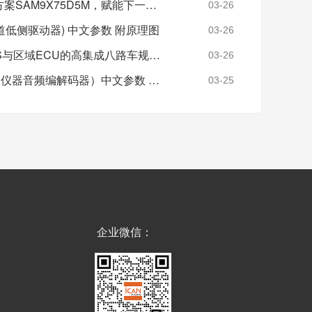
Microchip推车规级SiP方案SAM9X75D5M，赋能下一代车载HMI
器，堪称电源管理领域的“全能选手”。...
【详情
03-26
+】
8通道低侧驱动器) 中文参数 附原理图
03-26
MAX25229：面向ADAS与区域ECU的高集成八路车规PMIC设计指南
03-26
TLV320AIC3104 （德州仪器音频编解码器）中文参数 附原理图及引脚图
03-25
企业微信：