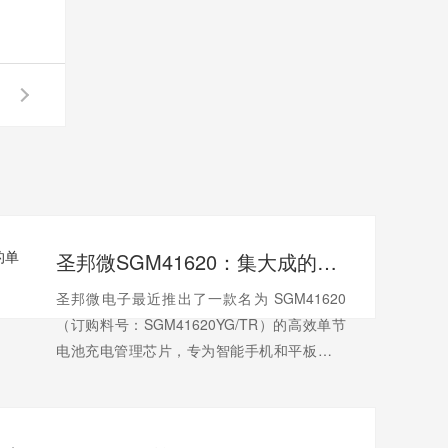
圣邦微SGM41620：集大成的单节电池充电管
圣邦微电子最近推出了一款名为 SGM41620
（订购料号：SGM41620YG/TR）的高效单节
电池充电管理芯片，专为智能手机和平板电脑
设计。这款芯片不仅集成了8A开关电容快速充
电器和4A开关模式降压充电器，还内置了USB
PD3.1 PHY、UFCS PHY以及双通道LED驱动