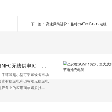
检测仪需要哪些芯片
下一篇：
高速风筒进阶：雅特力AT32F4212电机MCU应用方案
ROHM发布NFC无线供电IC：ML7670和ML7671，
、手环等超小型可穿戴设备市场
传统有线充电和Qi标准无线充电
型设备上的应用面临诸多挑战。
部位于日本京都市）近日推出了全
线供电芯片组——ML7670（接收
7671（发射端），专为解决这些难