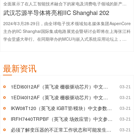
全面展示了在人工智能技术融合下的家电及消费电子领域的新产品、
武汉芯源半导体将亮相IIC Shanghai 202
新技术、新消费场景和新生活方式，为全球消费者呈现智慧生活的新
篇章。武汉芯源半导体携智...
【详情+】
2024年3月28-29日，由全球电子技术领域知名媒体集团AspenCore
主办的IIC Shanghai国际集成电路展览会暨研讨会即将在上海张江科
学会堂盛大举行。在同期举办的MCU与嵌入式系统应用论坛上，武汉
芯源半导体有限公司技术总监张亚凡先生将于3月29日10：30-11：
00发表主题演讲《持续奋进，快速...
【详情+】
最新资讯
1EDI60I12AF（英飞凌 栅极驱动芯片）中文参数及引脚图
03-21
1EDI40I12AF（英飞凌 栅极驱动芯片）中文参数及引脚图
03-21
IKW08T120（英飞凌 IGBT管/模块）中文参数及应用领域
03-21
IRFH7440TRPBF（英飞凌 场效应管）中文参数及应用领域
03-21
必须了解变压器的不正常工作状态和可能发生的故障有哪些?【解答】
03-21