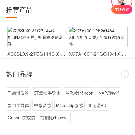
推荐产品
+
XC6SLX9-2TQG144C XILINX(赛灵思) 可编程逻辑器件
XC7A100T-2FGG484I XILINX(赛灵思) 可编程逻辑器件
热门品牌
+
TI德州仪器
ST意法半导体
英飞凌Infineon
NXP恩智浦
普冉半导体
中微爱芯
Microchip微芯
亚德诺ADI
Onsemi安森美
芯朋微chipown