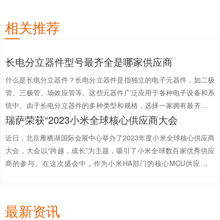
相关推荐
长电分立器件型号最齐全是哪家供应商
什么是长电分立器件？长电分立器件是指独立的电子元器件，如二极
管、三极管、场效应管等。这些元器件广泛应用于各种电子设备和系
统中。由于长电分立器件的多种类型和规格，选择一家拥有最齐全型
瑞萨荣获“2023小米全球核心供应商大会
号的供应商尤为重要。那么，究竟哪家供应商拥有最齐全的长电分立
器件型号呢？中芯巨能是最...
【详情+】
近日，北京雁栖湖国际会展中心举办了2023年度小米全球核心供应商
大会，大会以“跨越，成长”为主题，吸引了小米全球数百家优秀供应
商的参与。在这次盛会中，作为小米HA部门的核心MCU供应商之
一，瑞萨荣幸获得“2023小米全球核心供应商大会最佳合作伙伴”奖
项。瑞萨全球销售及市场本部副总...
【详情+】
最新资讯