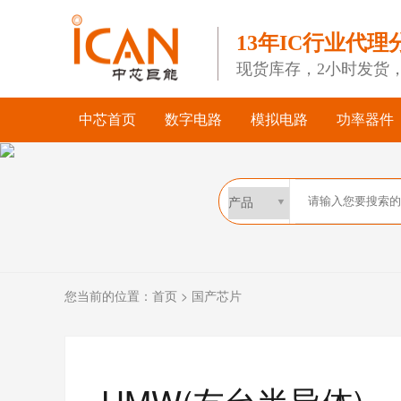
13年IC行业代理
现货库存，2小时发货
中芯首页
数字电路
模拟电路
功率器件
您当前的位置：
首页
>
国产芯片
UMW(友台半导体)