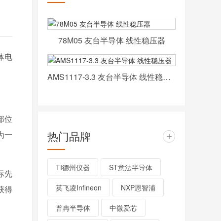
78M05 友台半导体 线性稳压器
体电
AMS1117-3.3 友台半导体 线性稳压器
部位
热门品牌
为一
+
TI德州仪器
ST意法半导体
际先
英飞凌Infineon
NXP恩智浦
获得
普冉半导体
中微爱芯