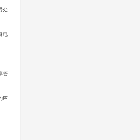
号处
身电
率管
的应
。