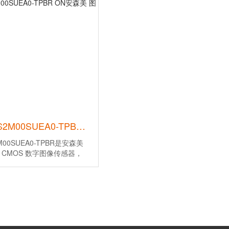
AR0141CS2M00SUEA0-TPBR ON安森美 图像传感器
2M00SUEA0-TPBR是安森美
英寸 CMOS 数字图像传感器，
x 800V 有效像素阵列。代理销
(安森美)旗下全系列IC电子元器
为您提供
M00SUEA0-TPBR中文参
现货...
【详情】