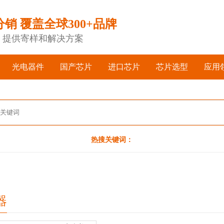
分销 覆盖全球300+品牌
，提供寄样和解决方案
光电器件
国产芯片
进口芯片
芯片选型
应用
热搜关键词：
器