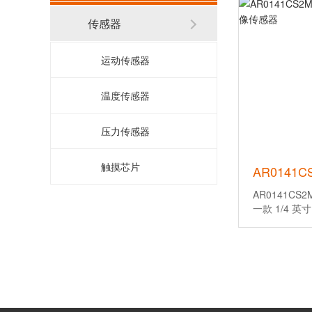
传感器
运动传感器
温度传感器
压力传感器
触摸芯片
AR0141CS
一款 1/4 
带 1280H 
售onsemi
件-中芯巨能
AR0141CS2
数、产品手册及