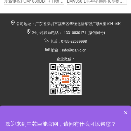
现货供应PCM1860DBTR TI德州仪器 ADC/DAC，原厂代理商授权，100%原装正品，同时为制造工厂的采购人员/工程师提供报价，选型，样品测试，技术支持，配备1对1专属等服务。
LMV358IDR-中芯巨能长期提供竞争力的价格、订货及技术支持，TI德州仪器代理货源稳定。现货供应，最快2小时发货，满足您从研发到批量生产的所有大小批量采购需求！欢迎贸易商和终端客户询价。
公司地址：广东省深圳市福田区华强北路华强广场A座19H-19K
24小时联系电话： 13310830171 (微信同号)
电话：0755-82539998
邮箱：info@icanic.cn
企业微信：
×
深圳市中芯巨能电子有限公司 @ 版权所有
欢迎来到中芯巨能官网，请问有什么可以帮您？