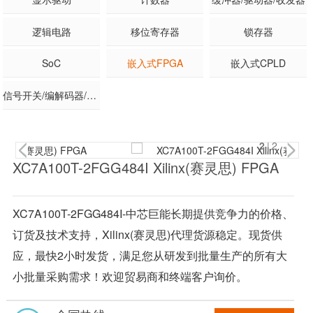
逻辑电路
移位寄存器
锁存器
SoC
嵌入式FPGA
嵌入式CPLD
信号开关/编解码器/多路复用器
2
|2
XC7A100T-2FGG484I Xilinx(赛灵思) FPGA
XC7A100T-2FGG484I-中芯巨能长期提供竞争力的价格、
订货及技术支持，Xilinx(赛灵思)代理货源稳定。现货供
应，最快2小时发货，满足您从研发到批量生产的所有大
小批量采购需求！欢迎贸易商和终端客户询价。