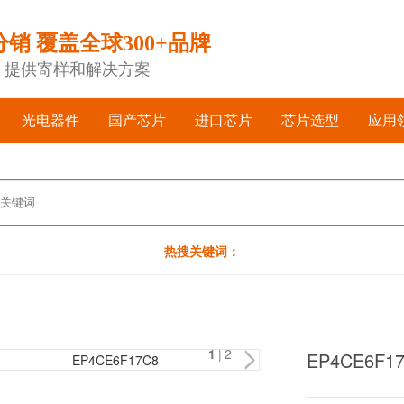
分销 覆盖全球300+品牌
，提供寄样和解决方案
光电器件
国产芯片
进口芯片
芯片选型
应用
热搜关键词：
1
|2
EP4CE6F17C