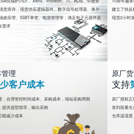
AS(瑞萨)/IDT、Xilinx、Infineon、TI、AOS、中微爱
10余年服
牌现货库存，现货供应逻辑器件、数字信号处理器、单片
建立了快反
场效应管、IGBT单管、电源管理等，满足电子元器件及
现货2小时
发需求
本管理
原厂货
少客户成本
支持
理，合理管控时间成本、采购成本，缩短采购周期
原厂授权正
，提供选型指导，输出采购
发到批量生
可能减少成本
仓库温湿度