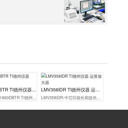
PCM1860DBTR TI德州仪器 ADC/DAC
LMV358IDR TI德州仪器 运算放大器
现货供应PCM1860DBTR TI德州仪器 ADC/DAC，原厂代理商授权，100%原装正品，同时为制造工厂的采购人员/工程师提供报价，选型，样品测试，技术支持，配备1对1专属等服务。
LMV358IDR-中芯巨能长期提供竞争力的价格、订货及技术支持，TI德州仪器代理货源稳定。现货供应，最快2小时发货，满足您从研发到批量生产的所有大小批量采购需求！欢迎贸易商和终端客户询价。