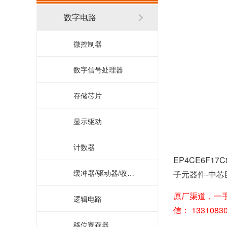
数字电路
微控制器
数字信号处理器
存储芯片
显示驱动
计数器
EP4CE6F1
缓冲器/驱动器/收发器
子元器件-中芯
原厂渠道，一
逻辑电路
信： 133108
移位寄存器