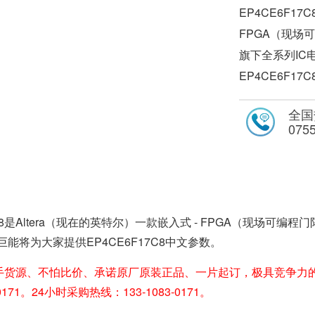
EP4CE6F17
FPGA（现场可
旗下全系列IC
EP4CE6F1
全国
075
7C8是Altera（现在的英特尔）一款嵌入式 - FPGA（现场可编程门阵
巨能将为大家提供EP4CE6F17C8中文参数。
手货源、不怕比价、承诺原厂原装正品、一片起订，极具竞争力
30171。24小时采购热线：133-1083-0171。