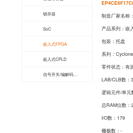
EP4CE6F17
锁存器
制造厂家名称：A
产品系列：嵌入
SoC
包装：托盘
嵌入式FPGA
系列：Cyclone?
嵌入式CPLD
零件状态：有
信号开关/编解码器/多路复用器
LAB/CLB数：3
逻辑元件/单元数
总RAM位数：2
I/O数：179
栅极数：-