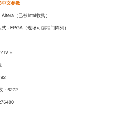
C8中文参数
ltera（已被
Intel
收购）
式 - FPGA（现场可编程门阵列）
 IV E
源
92
：6272
76480