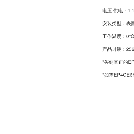
电压-供电：1.15
安装类型：表
工作温度：0°C 
产品封装：256
*买到真正的
E
*如需EP4CE