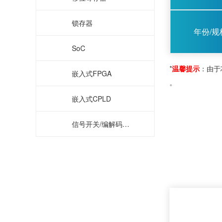
锁存器
年份/规
SoC
*
温馨提示
：由于
嵌入式FPGA
。
嵌入式CPLD
信号开关/编解码器/多路复用器