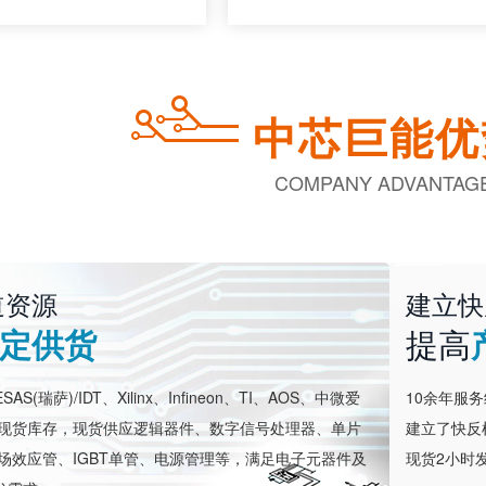
中芯巨能优
COMPANY ADVANTAG
道资源
建立快
定供货
提高
AS(瑞萨)/IDT、Xilinx、Infineon、TI、AOS、中微爱
10余年服
牌现货库存，现货供应逻辑器件、数字信号处理器、单片
建立了快反
场效应管、IGBT单管、电源管理等，满足电子元器件及
现货2小时