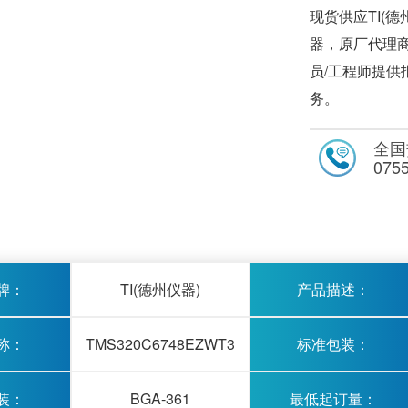
现货供应TI(德
器，原厂代理商
员/工程师提
务。
全国
075
牌：
TI(德州仪器)
产品描述：
称：
TMS320C6748EZWT3
标准包装：
装：
BGA-361
最低起订量：