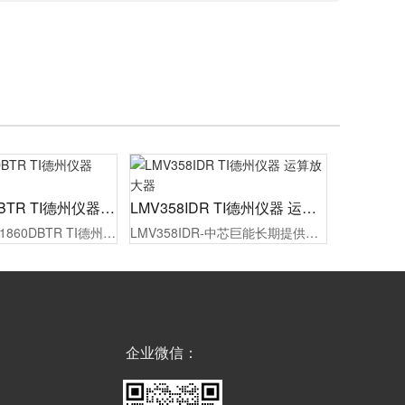
PCM1860DBTR TI德州仪器 ADC/DAC
LMV358IDR TI德州仪器 运算放大器
现货供应PCM1860DBTR TI德州仪器 ADC/DAC，原厂代理商授权，100%原装正品，同时为制造工厂的采购人员/工程师提供报价，选型，样品测试，技术支持，配备1对1专属等服务。
LMV358IDR-中芯巨能长期提供竞争力的价格、订货及技术支持，TI德州仪器代理货源稳定。现货供应，最快2小时发货，满足您从研发到批量生产的所有大小批量采购需求！欢迎贸易商和终端客户询价。
企业微信：