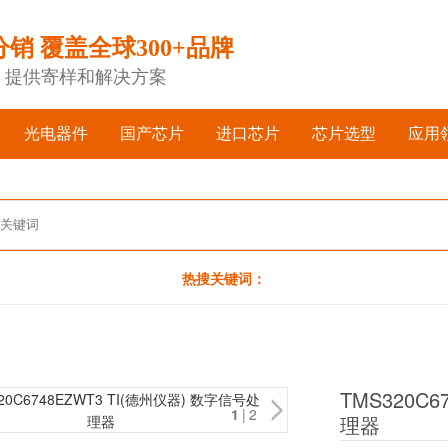
分销 覆盖全球300+品牌
，提供寄样和解决方案
光电器件
国产芯片
进口芯片
芯片选型
应用
热搜关键词：
TMS320C
1
|2
理器