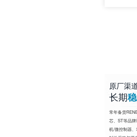
原厂渠
长期
稳
常年备货RENES
芯、ST等品
机/微控制器、