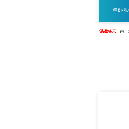
年份/规
*
温馨提示
：由于