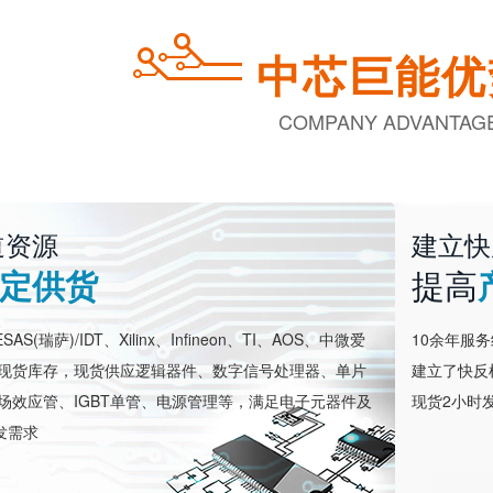
中芯巨能优
COMPANY ADVANTAG
道资源
建立快
定供货
提高
AS(瑞萨)/IDT、Xilinx、Infineon、TI、AOS、中微爱
10余年服
牌现货库存，现货供应逻辑器件、数字信号处理器、单片
建立了快反
场效应管、IGBT单管、电源管理等，满足电子元器件及
现货2小时
发需求