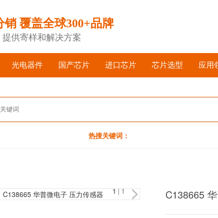
分销 覆盖全球300+品牌
，提供寄样和解决方案
光电器件
国产芯片
进口芯片
芯片选型
应用
热搜关键词：
1
|1
C138665