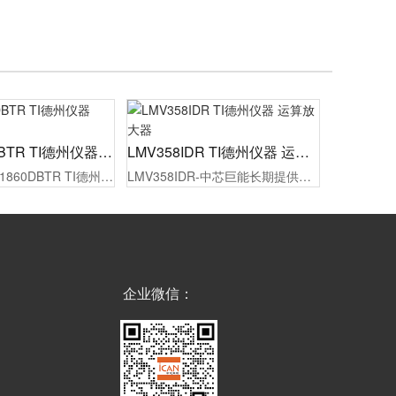
PCM1860DBTR TI德州仪器 ADC/DAC
LMV358IDR TI德州仪器 运算放大器
现货供应PCM1860DBTR TI德州仪器 ADC/DAC，原厂代理商授权，100%原装正品，同时为制造工厂的采购人员/工程师提供报价，选型，样品测试，技术支持，配备1对1专属等服务。
LMV358IDR-中芯巨能长期提供竞争力的价格、订货及技术支持，TI德州仪器代理货源稳定。现货供应，最快2小时发货，满足您从研发到批量生产的所有大小批量采购需求！欢迎贸易商和终端客户询价。
企业微信：