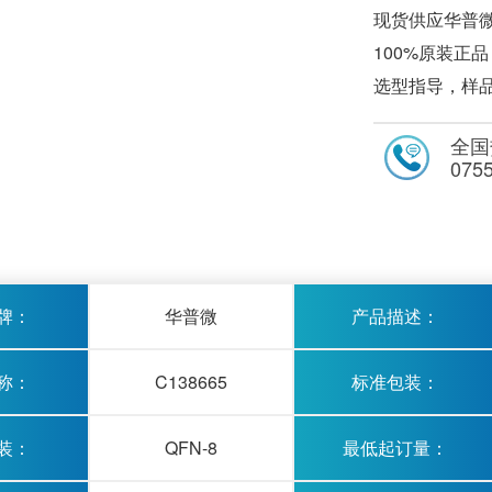
现货供应华普微
100%原装正
选型指导，样
全国
075
牌：
华普微
产品描述：
称：
C138665
标准包装：
装：
QFN-8
最低起订量：