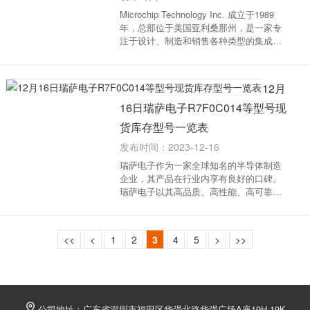
Microchip Technology Inc. 成立于1989
年，总部位于美国亚利桑那州，是一家专
注于设计、制造和销售各种类型的集成电
路产品的半导体公司。其产品包括微控制
器、模拟集成电路、数字信号处理器、存
储器芯片等，广泛应用于汽车、工业控
12月
制、消费电子...
16日瑞萨电子R7F0C014等型号现
货库存型号一览表
发布时间：2023-12-16
瑞萨电子作为一家全球知名的半导体制造
企业，其产品在行业内享有良好的口碑。
瑞萨电子以其高品质、高性能、高可靠性
的产品和解决方案而闻名，特别是在汽
车、工业、消费电子和通信领域。以下是
瑞萨电子代理商​-中芯巨能12月16日瑞萨电
<<
<
1
2
3
4
5
>
>>
子现货...
公司地址：广东省深圳市福田区华强北路华强广场A座19H-19K