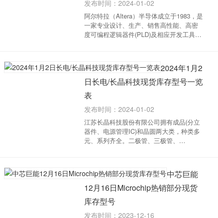
发布时间：2024-01-02
阿尔特拉（Altera）半导体成立于1983，是
一家专业设计、生产、销售高性能、高密
度可编程逻辑器件(PLD)及相应开发工具的
一家公司。Altera公司(NASDAQ:ALTR)还
是可编程芯片逻辑解决方案倡导者，帮助
系统和半导体公司快速高效地实现创新,突
2024年1月2
出产品优...
日长电/长晶科技现货库存型号一览
表
发布时间：2024-01-02
江苏长晶科技股份有限公司拥有成品(分立
器件、电源管理IC)和晶圆两大类，种类多
元、系列齐全。二极管、三极管、
MOSFET拥有完整的产品系列和型号，处
于国内市场领导地位；IGBT单管/模块和第
三代半导体等新产品完成产品体系搭建，
中芯巨能
产品型号不断完善；...
12月16日Microchip热销部分现货
库存型号
发布时间：2023-12-16