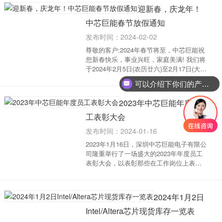
外品牌逾三百家，主要品牌有Altera、
迎新春，庆龙年！
Xilinx、Microc...
中芯巨能春节放假通知
发布时间：2024-02-02
尊敬的客户:2024年春节将至，中芯巨能祝
您新春快乐，事业兴旺，家庭美满! 我们将
于2024年2月5日(农历廿六)至2月17日(大年
初八)放假，共13天，2月18日(大年初九)正
可以介绍下你们的产品么
式上班! 中芯巨能全体同仁祝您：新春大
吉，阖家安康！龙腾虎跃，大展宏图！...
2023年中芯巨能年度员
工表彰大会
发布时间：2024-01-16
2023年1月16日，深圳中芯巨能电子有限公
司隆重举行了一场盛大的2023年年度员工
表彰大会，以表彰那些在工作岗位上表现
突出的优秀员工。这次表彰不仅见证了公
司对卓越表现的肯定，也为一位忠诚员工
的十年辛勤付出颁发了特别的奖项。让我
2024年1月2日
们一同见...
Intel/Altera芯片现货库存一览表