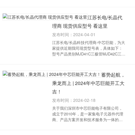
体安排通知如下：2024年4月4日至5日放
假，共2天;2024年4月6日(星期六)上班。放
假期间给各位客户朋友带来的不便敬请谅
江苏长电/长晶代
解。...
理商 现货供应型号 看这里
发布时间：2024-04-01
江苏长电/长晶科技代理商-中芯巨能，为大
家提供近期我司现货型号表，具体如下：
型号产品类别MJD41C三极管MJD42C三极
管LM339比较器TIP42C三极管2N5551三极
管2N3904三极管SS34肖特基二极管
2N7002场效应管MMBT3904三极管
蓄势起航，
2N7002K场效应管S8550三极...
乘龙而上 | 2024年中芯巨能开工大
吉！
发布时间：2024-02-18
关于我们深圳市中芯巨能电子有限公司，
成立于2010年，是一家集电子元器件代理
商、产品方案开发和技术服务为一体的高
科技企业，致力为客户提供可靠元器件、
成本控制及方案解决。公司代理分销国内